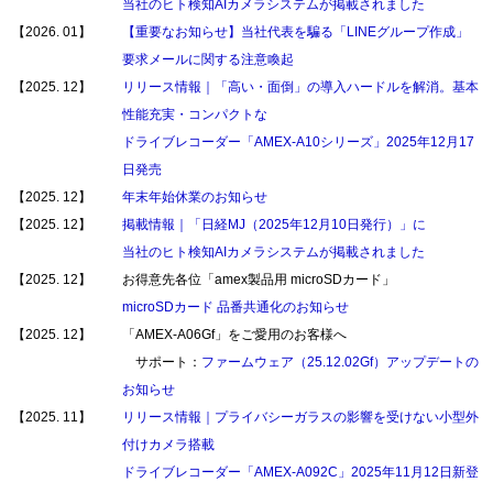
当社のヒト検知AIカメラシステムが掲載されました
【2026. 01】
【重要なお知らせ】当社代表を騙る「LINEグループ作成」
要求メールに関する注意喚起
【2025. 12】
リリース情報｜「高い・面倒」の導入ハードルを解消。基本
性能充実・コンパクトな
ドライブレコーダー「AMEX-A10シリーズ」2025年12月17
日発売
【2025. 12】
年末年始休業のお知らせ
【2025. 12】
掲載情報｜「日経MJ（2025年12月10日発行）」に
当社のヒト検知AIカメラシステムが掲載されました
【2025. 12】
お得意先各位「amex製品用 microSDカード」
microSDカード 品番共通化のお知らせ
【2025. 12】
「AMEX-A06Gf」をご愛用のお客様へ
サポート：
ファームウェア（25.12.02Gf）アップデートの
お知らせ
【2025. 11】
リリース情報｜プライバシーガラスの影響を受けない小型外
付けカメラ搭載
ドライブレコーダー「AMEX-A092C」2025年11月12日新登