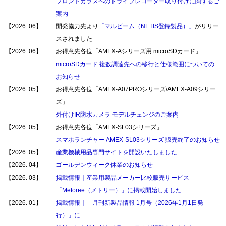
フロントガラスへのドライブレコーダー取り付けに関するご
案内
【2026. 06】
開発協力先より
「マルビーム（NETIS登録製品）」
がリリー
スされました
【2026. 06】
お得意先各位「AMEX-Aシリーズ用 microSDカード」
microSDカード 複数調達先への移行と仕様範囲についての
お知らせ
【2026. 05】
お得意先各位「AMEX-A07PROシリーズ/AMEX-A09シリー
ズ」
外付けIR防水カメラ モデルチェンジのご案内
【2026. 05】
お得意先各位「AMEX-SL03シリーズ」
スマホランチャー AMEX-SL03シリーズ 販売終了のお知らせ
【2026. 05】
産業機械用品専門サイトを開設いたしました
【2026. 04】
ゴールデンウィーク休業のお知らせ
【2026. 03】
掲載情報｜産業用製品メーカー比較販売サービス
「Metoree（メトリー）」に掲載開始しました
【2026. 01】
掲載情報｜「月刊新製品情報 1月号（2026年1月1日発
行）」に