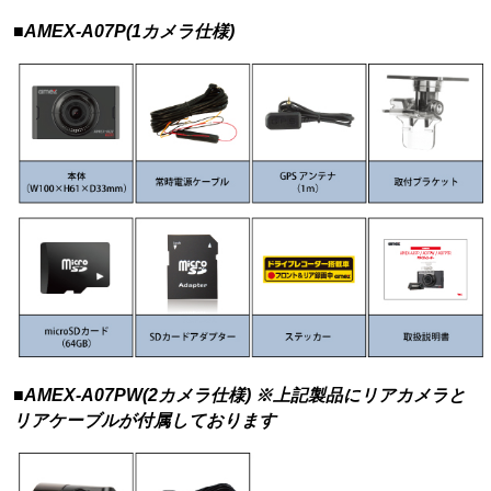
■AMEX-A07P(1カメラ仕様)
■AMEX-A07PW(2カメラ仕様) ※上記製品にリアカメラと
リアケーブルが付属しております