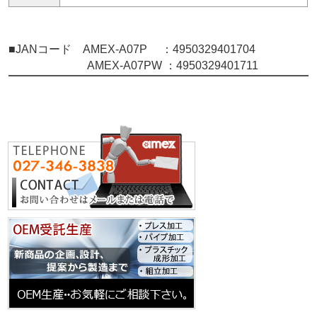
■JANコード AMEX-A07P ：4950329401704
AMEX-A07PW ：4950329401711