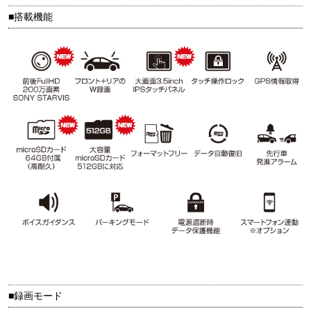
■搭載機能
■録画モード