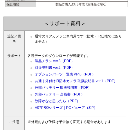
＜サポート資料＞
追記／備
通常のリアカメラは車内用です（防水・IR仕様ではあり
考
ません）
サポート
各種データのダウンロードが可能です。
製品チラシ ver.3（PDF）
取扱説明書 ver.2（PDF）
オプションパーツ一覧表 ver.6（PDF）
共通｜外付けIR防水カメラ 取扱説明書 ver.1（PDF）
外部バッテリー 取扱説明書（PDF）
外部バッテリー 企画書（PDF）
故障かなと思ったら（PDF）
A07PROシリーズ｜PCビューア（ZIP）
ご注意
※外観および仕様は予告無く変更する場合があります