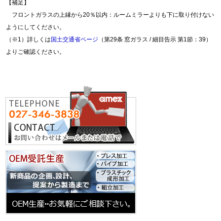
【補足】
フロントガラスの上縁から20％以内：ルームミラーよりも下に取り付けない
ようにしてください。
（※1）詳しくは
国土交通省ページ
（第29条 窓ガラス / 細目告示 第1節：39）
よりご確認ください。