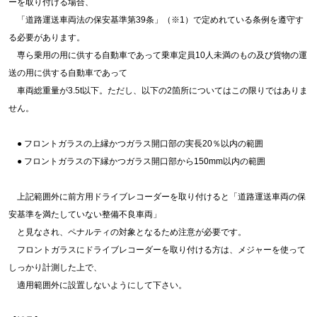
ーを取り付ける場合、
「道路運送車両法の保安基準第39条」（※1）で定めれている条例を遵守す
る必要があります。
専ら乗用の用に供する自動車であって乗車定員10人未満のもの及び貨物の運
送の用に供する自動車であって
車両総重量が3.5t以下。ただし、以下の2箇所についてはこの限りではありま
せん。
● フロントガラスの上縁かつガラス開口部の実長20％以内の範囲
● フロントガラスの下縁かつガラス開口部から150mm以内の範囲
上記範囲外に前方用ドライブレコーダーを取り付けると「道路運送車両の保
安基準を満たしていない整備不良車両」
と見なされ、ペナルティの対象となるため注意が必要です。
フロントガラスにドライブレコーダーを取り付ける方は、メジャーを使って
しっかり計測した上で、
適用範囲外に設置しないようにして下さい。