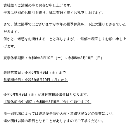
貴社益々ご清栄の事とお喜び申し上げます。
平素は格別のお取引を賜り、誠に有難く厚くお礼申し上げます。
さて、誠に勝手ではございますが本年の夏季休業を、下記の通りとさせていた
だきます。
何かとご迷惑をお掛けすることと存じますが、ご理解の程宜しくお願い申し上
げます。
夏季休業期間：令和6年8月10日（土）～令和6年8月18日（日）
最終営業日：令和6年8月9日（金）まで
営業開始日：令和6年8月19日（月）から
令和6年8月9日（金）が連休前最終出荷日となります。
【連休前 受注締切：令和6年8月9日（金）午前中まで】
※一部地域によっては運送便事情や天候・道路状況などの影響により、
連休明け以降の着日となることがありますのでご了承ください。