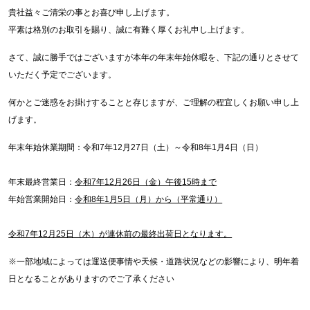
貴社益々ご清栄の事とお喜び申し上げます。
平素は格別のお取引を賜り、誠に有難く厚くお礼申し上げます。
さて、誠に勝手ではございますが本年の年末年始休暇を、下記の通りとさせて
いただく予定でございます。
何かとご迷惑をお掛けすることと存じますが、ご理解の程宜しくお願い申し上
げます。
年末年始休業期間：令和7年12月27日（土）～令和8年1月4日（日）
年末最終営業日：
令和7年12月26日（金）午後15時まで
年始営業開始日：
令和8年1月5日（月）から（平常通り）
令和7年12月25日（木）が連休前の最終出荷日となります。
※一部地域によっては運送便事情や天候・道路状況などの影響により、明年着
日となることがありますのでご了承ください