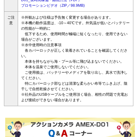
プロモーションビデオ（ZIP／98.9MB)
ご注
※外観および仕様は予告無く変更する場合があります。
意
※本機の動作温度は、-10～40℃です。外気温が低いとバッテリー
の性能が一時的に
低下するため、使用時間が極端に短くなったり、使用できない
場合がございます。
※水中使用時の注意事項
各カバーロックが正しく装着されていることを確認してくださ
い。
本体を持ちながら海・プール等に飛び込まないでください。
本体を温泉でご使用しないでください。
ご使用後は、バッテリーやメディアを取り出し、真水で洗浄し
てください。
特にカバーロック部などは清潔な柔らかい布等でふき上げ、陰
干しで自然乾燥させてください。
※社外品のUSBケーブルをご使用頂く場合、相性の問題で充電お
よび接続ができない場合があります。