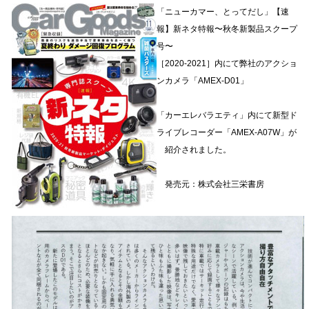
「ニューカマー、とってだし」【速
報】新ネタ特報〜秋冬新製品スクープ
号〜
［2020-2021］内にて弊社のアクショ
ンカメラ「AMEX-D01」
「カーエレバラエティ」内にて新型ド
ライブレコーダー「AMEX-A07W」が
紹介されました。
発売元：株式会社三栄書房