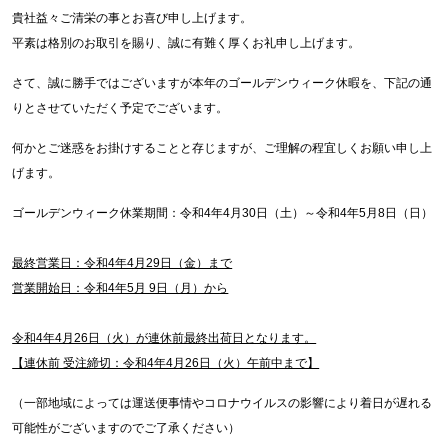
貴社益々ご清栄の事とお喜び申し上げます。
平素は格別のお取引を賜り、誠に有難く厚くお礼申し上げます。
さて、誠に勝手ではございますが本年のゴールデンウィーク休暇を、下記の通
りとさせていただく予定でございます。
何かとご迷惑をお掛けすることと存じますが、ご理解の程宜しくお願い申し上
げます。
ゴールデンウィーク休業期間：令和4年4月30日（土）～令和4年5月8日（日）
最終営業日：令和4年4月29日（金）まで
営業開始日：
令和4年5月 9日（月）から
令和4年4月26日（火）が連休前最終出荷日となります。
【連休前 受注締切：令和4年4月26日（火）午前中まで】
（一部地域によっては運送便事情やコロナウイルスの影響により着日が遅れる
可能性がございますのでご了承ください）